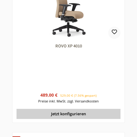
ROVO XP 4010
Verkaufspreis:
Regulärer Preis:
489,00 €
529,00 €
(7.56% gespart)
Preise inkl. MwSt. zzgl. Versandkosten
Jetzt konfigurieren