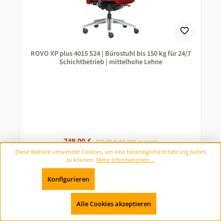
ROVO XP plus 4015 S24 | Bürostuhl bis 150 kg für 24/7
Schichtbetrieb | mittelhohe Lehne
Verkaufspreis:
Regulärer Preis:
749,00 €
879,00 €
(14.79% gespart)
Preise inkl. MwSt. zzgl. Versandkosten
Diese Website verwendet Cookies, um eine bestmögliche Erfahrung bieten
zu können.
Mehr Informationen ...
Jetzt konfigurieren
Konfigurieren
Nur technisch notwendige
Werkzeugleiste anzeigen
Alle Cookies akzeptieren
Rabatt
%