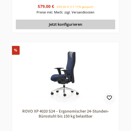
Verkaufspreis:
Regulärer Preis:
579,00 €
699,00 €
(17.17% gespart)
Preise inkl. MwSt. zzgl. Versandkosten
Jetzt konfigurieren
Rabatt
%
ROVO XP 4020 S24 – Ergonomischer 24-Stunden-
Bürostuhl bis 150 kg belastbar