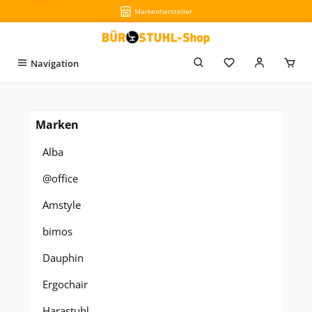
Markenhersteller
Zum Hauptinhalt springen
Du hast 0 Produkt
Navigation
Marken
Alba
@office
Amstyle
bimos
Dauphin
Ergochair
Harastuhl