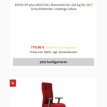
ROVO XP plus 4010 S24 | Bürostuhl bis 150 kg für 24/7
Schichtbetrieb | niedrige Lehne
Verkaufspreis:
Regulärer Preis:
719,00 €
849,00 €
(15.31% gespart)
Preise inkl. MwSt. zzgl. Versandkosten
Jetzt konfigurieren
Rabatt
%