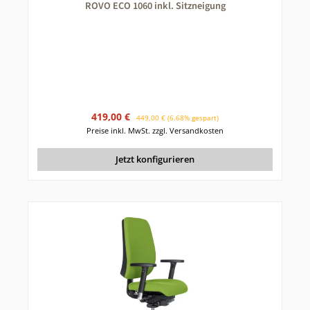
ROVO ECO 1060 inkl. Sitzneigung
Verkaufspreis:
Regulärer Preis:
419,00 €
449,00 €
(6.68% gespart)
Preise inkl. MwSt. zzgl. Versandkosten
Jetzt konfigurieren