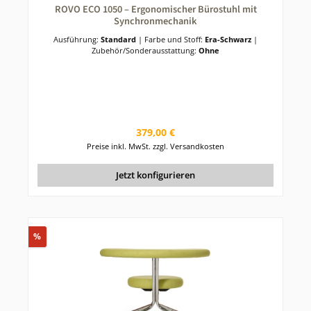
ROVO ECO 1050 – Ergonomischer Bürostuhl mit
Synchronmechanik
Ausführung:
Standard
|
Farbe und Stoff:
Era-Schwarz
|
Zubehör/Sonderausstattung:
Ohne
Regulärer Preis:
379,00 €
Preise inkl. MwSt. zzgl. Versandkosten
Jetzt konfigurieren
Rabatt
%