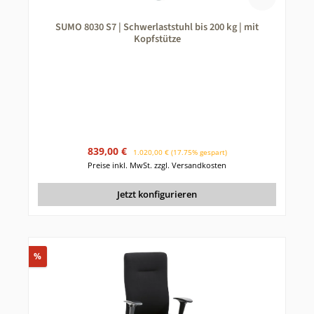
SUMO 8030 S7 | Schwerlaststuhl bis 200 kg | mit
Kopfstütze
Verkaufspreis:
Regulärer Preis:
839,00 €
1.020,00 €
(17.75% gespart)
Preise inkl. MwSt. zzgl. Versandkosten
Jetzt konfigurieren
Rabatt
%