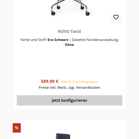
ROVO Twist
Farbe und Stoff:
Era-Schwarz
|
Zubehör/Sonderausstattung:
Ohne
Verkaufspreis:
Regulärer Preis:
589,00 €
649,00 €
(9.24% gespart)
Preise inkl. MwSt. zzgl. Versandkosten
Jetzt konfigurieren
Rabatt
%