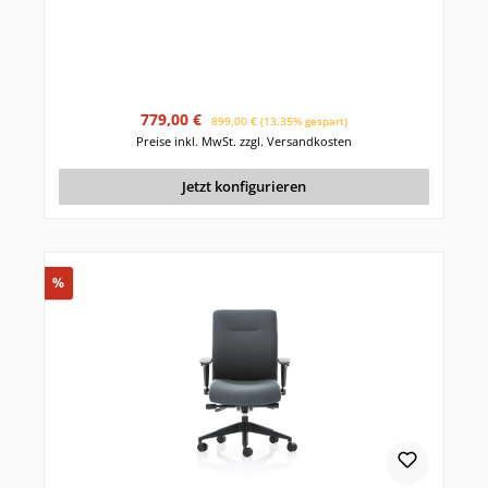
Verkaufspreis:
Regulärer Preis:
779,00 €
899,00 €
(13.35% gespart)
Preise inkl. MwSt. zzgl. Versandkosten
Jetzt konfigurieren
Rabatt
%