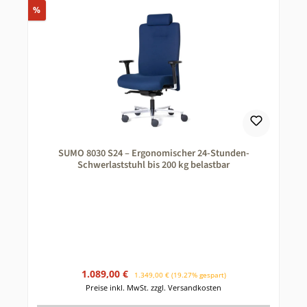
Rabatt
%
SUMO 8030 S24 – Ergonomischer 24-Stunden-
Schwerlaststuhl bis 200 kg belastbar
Verkaufspreis:
Regulärer Preis:
1.089,00 €
1.349,00 €
(19.27% gespart)
Preise inkl. MwSt. zzgl. Versandkosten