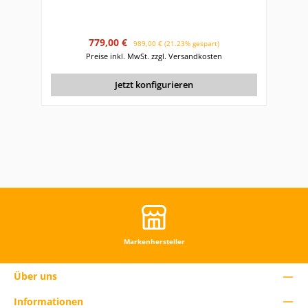
Verkaufspreis:
Regulärer Preis:
779,00 €
989,00 €
(21.23% gespart)
Preise inkl. MwSt. zzgl. Versandkosten
Jetzt konfigurieren
Markenhersteller
Über uns
Informationen