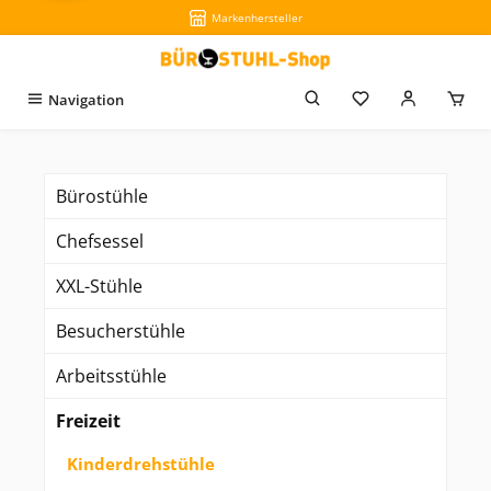
Markenhersteller
Zum Hauptinhalt springen
Du hast 0 Produkt
Navigation
Bürostühle
Chefsessel
XXL-Stühle
Besucherstühle
Arbeitsstühle
Freizeit
Kinderdrehstühle