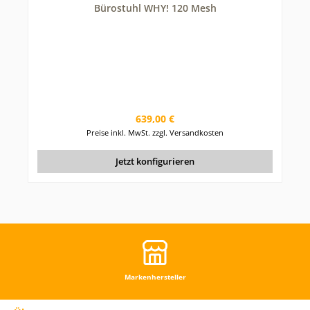
Bürostuhl WHY! 120 Mesh
Regulärer Preis:
639,00 €
Preise inkl. MwSt. zzgl. Versandkosten
Jetzt konfigurieren
Markenhersteller