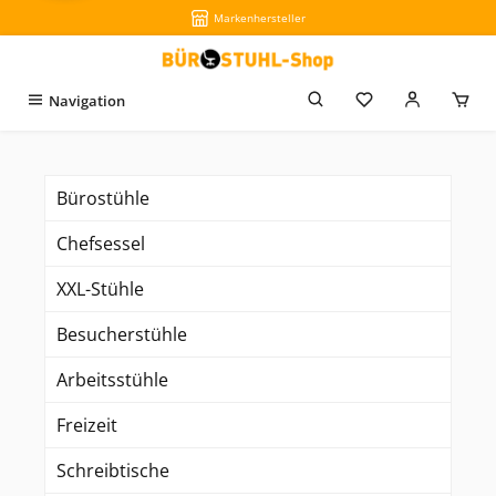
Markenhersteller
Zum Hauptinhalt springen
Du hast 0 Produkt
Navigation
Bürostühle
Chefsessel
XXL-Stühle
Besucherstühle
Arbeitsstühle
Freizeit
Schreibtische