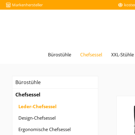
Markenhersteller
koste
m Hauptinhalt springen
Zur Suche springen
Zur Hauptnavigation springen
Bürostühle
Chefsessel
XXL-Stühle
Bürostühle
Chefsessel
Leder-Chefsessel
Design-Chefsessel
Ergonomische Chefsessel