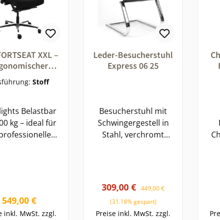
ORTSEAT XXL –
Leder-Besucherstuhl
Ch
gonomischer
Express 06 25
Schwerlast-
Bür
sführung:
Stoff
tuhl bis 200 kg
belastbar
lights Belastbar
Besucherstuhl mit
00 kg – ideal für
Schwingergestell in
professionellen
Stahl, verchromt
Ch
reinsatz Extra
Rückenlehne mit
und
te Sitzfläche für
eingearbeiteter
Rüc
großzügigen
Lendenwirbelstütze,
tzkomfort und
quer abgesteppt in
U
Verkaufspreis:
Regulärer Preis:
309,00 €
449,00 €
optimale
echtem Leder
Rüc
Regulärer Preis:
549,00 €
(31.18% gespart)
egungsfreiheit
bezogen,
e inkl. MwSt. zzgl.
Preise inkl. MwSt. zzgl.
Pre
rgonomische
Lehnenrückseite und
gep