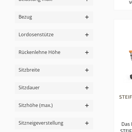
V
Rü
Unte
Bezug
gesun
P
Lordosenstütze
ents
au
Rückenlehne Höhe
Syn
Sitzbreite
dyn
rüc
Sitzdauer
Sit
STEI
einst
Sitzhöhe (max.)
e
Ar
Sitzneigeverstellung
Das 
Robus
STEI