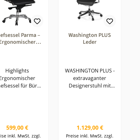
efsessel Parma –
Washington PLUS
Ergonomischer
Leder
ostuhl mit hohem
Sitzkomfort
Highlights
WASHINGTON PLUS -
Ergonomischer
extravaganter
efsessel für Büro
Designerstuhl mit
 Homeoffice Hohe
maximalem Komfort!
kenlehne für eine
Mit diesem Stuhl
optimale
beginnt eine neue Ära
nterstützung von
des Sitzens. In diesem
ken und Schultern
Hightech Bürostuhl
Regulärer Preis:
Regulärer Preis:
599,00 €
1.129,00 €
Komfortabel
sitzen Sie federleicht
ise inkl. MwSt. zzgl.
Preise inkl. MwSt. zzgl.
olsterte Sitz- und
und fühlen sich auch