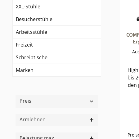
XXL-Stühle
Besucherstühle
Arbeitsstühle
COMF
Er
Freizeit
Au
Büros
Schreibtische
Marken
High
bis 2
den 
Daue
brei
Preis
Si
Armlehnen
Bew
Preis
E
Belastung max.