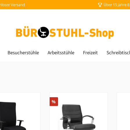
nloser Versand
Über 15 Jahre 
Besucherstühle
Arbeitsstühle
Freizeit
Schreibtisc
Rabatt
%