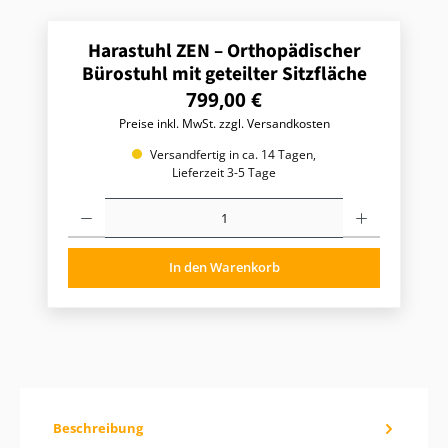
Harastuhl ZEN – Orthopädischer
Bürostuhl mit geteilter Sitzfläche
R
799,00 €
e
Preise inkl. MwSt. zzgl. Versandkosten
g
u
Versandfertig in ca. 14 Tagen,
l
Lieferzeit 3-5 Tage
ä
P
r
r
e
o
r
d
P
In den Warenkorb
u
r
k
t
e
A
i
n
s
z
:
a
h
l
:
Beschreibung
G
i