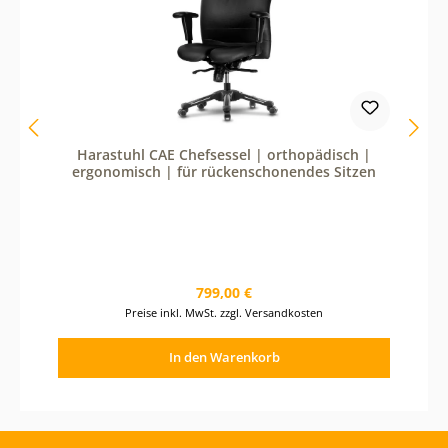
z
a
h
l
z
u
e
r
h
Harastuhl CAE Chefsessel | orthopädisch |
ö
ergonomisch | für rückenschonendes Sitzen
h
e
n
o
d
e
r
z
Regulärer Preis:
799,00 €
u
Preise inkl. MwSt. zzgl. Versandkosten
r
e
d
In den Warenkorb
u
z
i
e
r
e