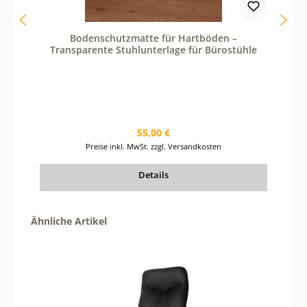
n
u
t
Bodenschutzmatte für Hartböden –
z
Transparente Stuhlunterlage für Bürostühle
e
d
i
e
S
c
h
a
Regulärer Preis:
55,00 €
l
Preise inkl. MwSt. zzgl. Versandkosten
t
f
l
Details
ä
c
h
e
Produktgalerie überspringen
Ähnliche Artikel
n
u
m
d
i
e
A
n