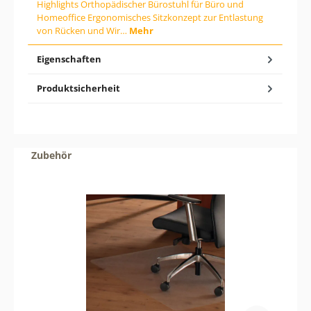
Highlights Orthopädischer Bürostuhl für Büro und
b
Homeoffice Ergonomisches Sitzkonzept zur Entlastung
d
von Rücken und Wir…
Mehr
e
n
g
Eigenschaften
e
w
ü
Produktsicherheit
n
s
c
h
t
Produktgalerie überspringen
e
Zubehör
n
W
e
r
t
e
i
n
o
d
e
r
b
e