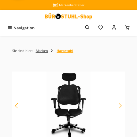
Markenhersteller
Zum Hauptinhalt springen
Du hast 0 Produkt
Navigation
Sie sind hier:
Marken
Harastuhl
Bildergalerie überspringen