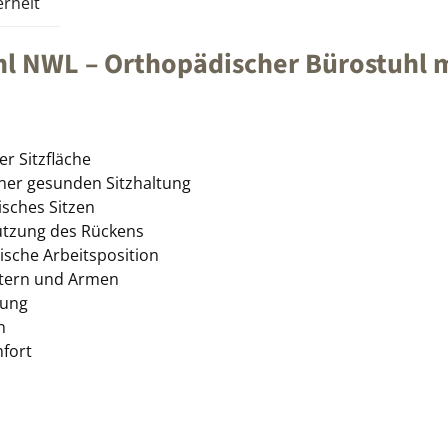
rheit
 NWL – Orthopädischer Bürostuhl mi
er Sitzfläche
ner gesunden Sitzhaltung
isches Sitzen
ützung des Rückens
mische Arbeitsposition
ltern und Armen
tung
n
fort