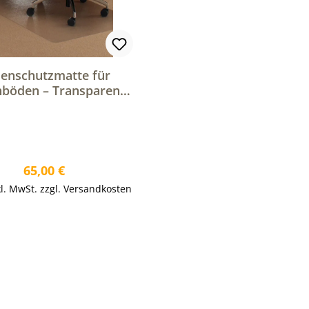
enschutzmatte für
hböden – Transparente
terlage für Bürostühle
Regulärer Preis:
65,00 €
kl. MwSt. zzgl. Versandkosten