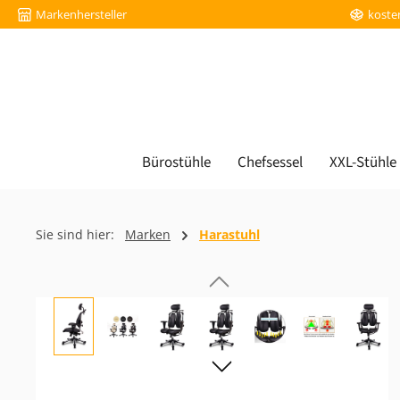
Markenhersteller
koste
m Hauptinhalt springen
Zur Suche springen
Zur Hauptnavigation springen
Bürostühle
Chefsessel
XXL-Stühle
Sie sind hier:
Marken
Harastuhl
Bildergalerie überspringen