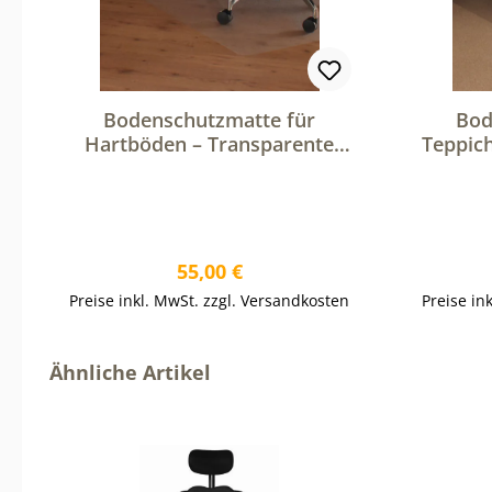
Bodenschutzmatte für
Bod
Hartböden – Transparente
Teppic
Stuhlunterlage für Bürostühle
Stuhlun
Regulärer Preis:
55,00 €
Preise inkl. MwSt. zzgl. Versandkosten
Preise in
Produktgalerie überspringen
Ähnliche Artikel