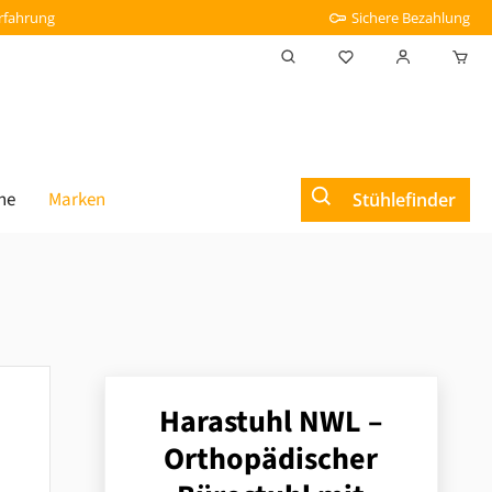
Erfahrung
Sichere Bezahlung
Du hast 0 Produkt
he
Marken
Stühlefinder
Harastuhl NWL –
Orthopädischer