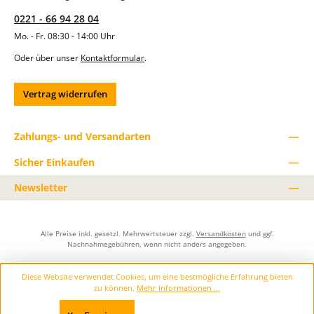
ö
0221 - 66 94 28 04
h
e
Mo. - Fr. 08:30 - 14:00 Uhr
n
o
Oder über unser
Kontaktformular
.
d
e
r
Vertrag widerrufen
z
u
r
e
Zahlungs- und Versandarten
d
u
Sicher Einkaufen
z
i
Newsletter
e
r
e
n
.
Alle Preise inkl. gesetzl. Mehrwertsteuer zzgl.
Versandkosten
und ggf.
Nachnahmegebühren, wenn nicht anders angegeben.
Diese Website verwendet Cookies, um eine bestmögliche Erfahrung bieten
zu können.
Mehr Informationen ...