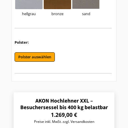
hellgrau
sand
bronze
Polster:
Polster auswählen
AKON Hochlehner XXL –
Besuchersessel bis 400 kg belastbar
R
1.269,00 €
e
Preise inkl. MwSt. zzgl. Versandkosten
g