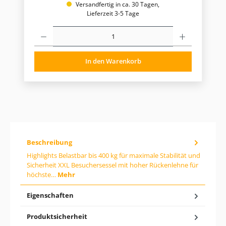
u
Versandfertig in ca. 30 Tagen,
l
Lieferzeit 3-5 Tage
ä
P
r
r
e
o
r
d
P
In den Warenkorb
u
r
k
t
e
A
i
n
s
z
:
a
h
l
:
Beschreibung
G
i
Highlights Belastbar bis 400 kg für maximale Stabilität und
b
Sicherheit XXL Besuchersessel mit hoher Rückenlehne für
d
höchste…
Mehr
e
n
g
Eigenschaften
e
w
ü
Produktsicherheit
n