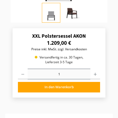
XXL Polstersessel AKON
R
1.209,00 €
e
Preise inkl. MwSt. zzgl. Versandkosten
g
u
Versandfertig in ca. 30 Tagen,
l
Lieferzeit 3-5 Tage
ä
P
r
r
e
o
r
d
P
In den Warenkorb
u
r
k
t
e
A
i
n
s
z
:
a
h