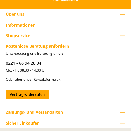
i
e
A
Über uns
n
z
Informationen
a
h
Shopservice
l
z
Kostenlose Beratung anfordern
u
e
Unterstützung und Beratung unter:
r
h
0221 - 66 94 28 04
ö
h
Mo. - Fr. 08:30 - 14:00 Uhr
e
n
Oder über unser
Kontaktformular
.
o
d
e
Vertrag widerrufen
r
z
u
r
Zahlungs- und Versandarten
e
d
Sicher Einkaufen
u
z