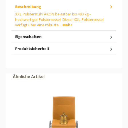
l
Beschreibung
:
G
XXL Polsterstuhl AKON belastbar bis 400 kg -
i
hochwertiger Polstersessel Dieser XXL-Polstersessel
b
verfügt über eine robuste…
Mehr
d
e
n
Eigenschaften
g
e
Produktsicherheit
w
ü
n
s
c
h
Produktgalerie überspringen
Ähnliche Artikel
t
e
n
W
e
r
t
e
i
n
o
d