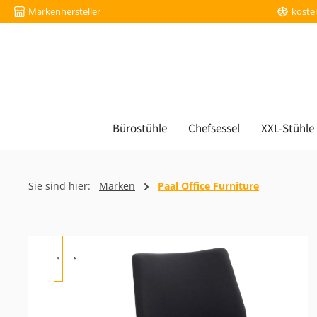
Markenhersteller
koste
m Hauptinhalt springen
Zur Suche springen
Zur Hauptnavigation springen
Bürostühle
Chefsessel
XXL-Stühle
Sie sind hier:
Marken
Paal Office Furniture
Bildergalerie überspringen