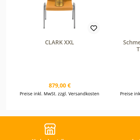
CLARK XXL
Schme
T
Regulärer Preis:
879,00 €
Preise inkl. MwSt. zzgl. Versandkosten
Preise in
In den Warenkorb