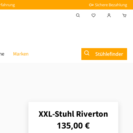
Erfahrung
Sichere Bezahlung
Du hast 0 Produkt
he
Marken
Stühlefinder
XXL-Stuhl Riverton
Regulärer Preis:
135,00 €