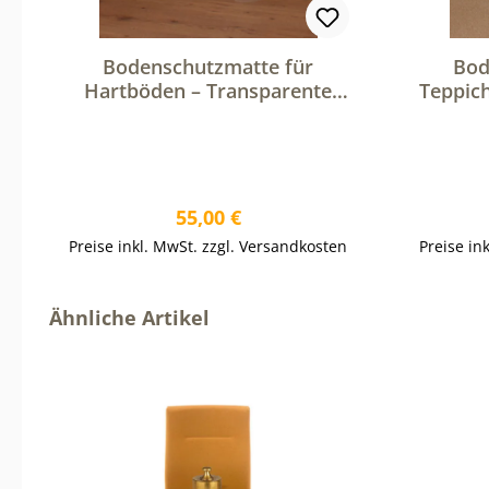
Bodenschutzmatte für
Bod
Hartböden – Transparente
Teppic
Stuhlunterlage für Bürostühle
Stuhlun
Regulärer Preis:
55,00 €
Preise inkl. MwSt. zzgl. Versandkosten
Preise in
Produktgalerie überspringen
Ähnliche Artikel