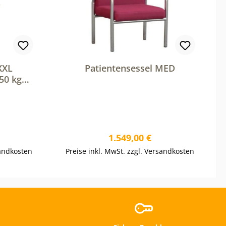
XXL
Patientensessel MED
50 kg
reis:
Regulärer Preis:
1.549,00 €
sandkosten
Preise inkl. MwSt. zzgl. Versandkosten