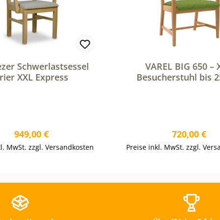
zer Schwerlastsessel
VAREL BIG 650 – 
rier XXL Express
Besucherstuhl bis 2
belastbar
Regulärer Preis:
Regulärer P
949,00 €
720,00 €
kl. MwSt. zzgl. Versandkosten
Preise inkl. MwSt. zzgl. Ver