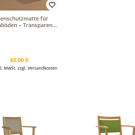
enschutzmatte für
hböden – Transparente
terlage für Bürostühle
Regulärer Preis:
65,00 €
kl. MwSt. zzgl. Versandkosten