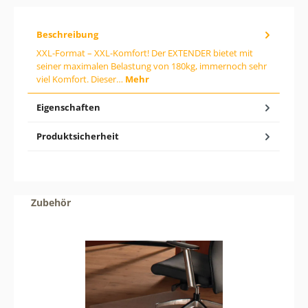
e
n
g
Beschreibung
e
XXL-Format – XXL-Komfort! Der EXTENDER bietet mit
w
seiner maximalen Belastung von 180kg, immernoch sehr
ü
n
viel Komfort. Dieser…
Mehr
s
c
Eigenschaften
h
t
e
Produktsicherheit
n
W
e
r
t
e
Produktgalerie überspringen
Zubehör
i
n
o
d
e
r
b
e
n
u