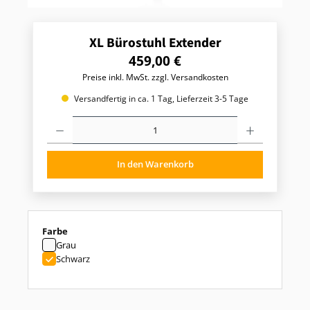
XL Bürostuhl Extender
R
459,00 €
e
Preise inkl. MwSt. zzgl. Versandkosten
g
u
Versandfertig in ca. 1 Tag, Lieferzeit 3-5 Tage
l
P
ä
r
r
o
e
d
r
In den Warenkorb
u
P
k
t
r
A
e
n
i
z
s
auswählen
Farbe
a
:
h
Grau
l
Schwarz
:
G
i
b
d