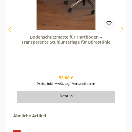
t
z
e
d
i
e
S
Bodenschutzmatte für Hartböden –
c
Transparente Stuhlunterlage für Bürostühle
h
a
l
t
f
l
ä
c
Regulärer Preis:
55,00 €
h
Preise inkl. MwSt. zzgl. Versandkosten
e
n
u
Details
m
d
i
e
Produktgalerie überspringen
Ähnliche Artikel
A
n
z
a