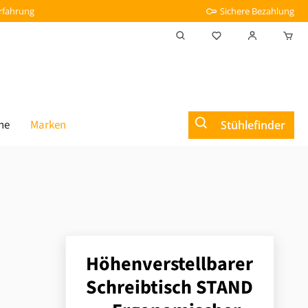
Erfahrung
Sichere Bezahlung
Du hast 0 Produkt
he
Marken
Stühlefinder
Höhenverstellbarer
Schreibtisch STAND