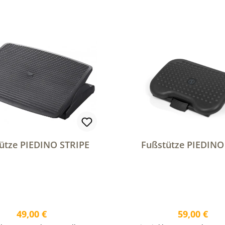
ütze PIEDINO STRIPE
Fußstütze PIEDIN
Regulärer Preis:
Regulärer P
49,00 €
59,00 €