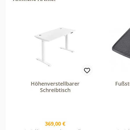
Höhenverstellbarer
Fußst
Schreibtisch
Regulärer Preis:
369,00 €