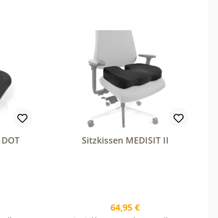
O DOT
Sitzkissen MEDISIT II
reis:
Regulärer Preis:
64,95 €