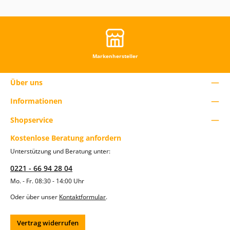
e
n
u
t
z
e
d
Markenhersteller
i
e
S
Über uns
c
h
Informationen
a
l
Shopservice
t
f
l
Kostenlose Beratung anfordern
ä
Unterstützung und Beratung unter:
c
h
0221 - 66 94 28 04
e
n
Mo. - Fr. 08:30 - 14:00 Uhr
u
m
Oder über unser
Kontaktformular
.
d
i
e
Vertrag widerrufen
A