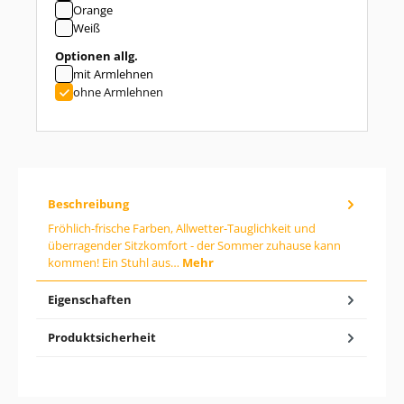
Orange
i
b
Weiß
d
e
auswählen
Optionen allg.
n
mit Armlehnen
g
ohne Armlehnen
e
w
ü
n
s
c
h
t
Beschreibung
e
n
Fröhlich-frische Farben, Allwetter-Tauglichkeit und
W
überragender Sitzkomfort - der Sommer zuhause kann
e
kommen! Ein Stuhl aus…
Mehr
r
t
Eigenschaften
e
i
n
Produktsicherheit
o
d
e
r
b