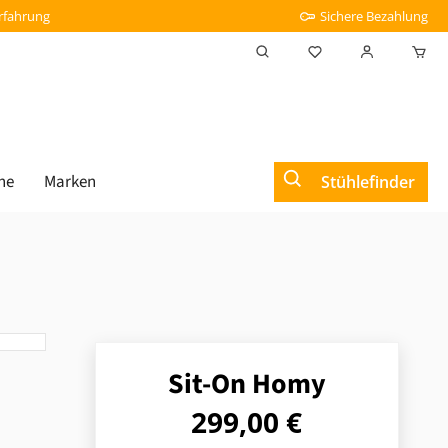
Erfahrung
Sichere Bezahlung
Du hast 0 Produkt
he
Marken
Stühlefinder
Sit-On Homy
Regulärer Preis:
299,00 €