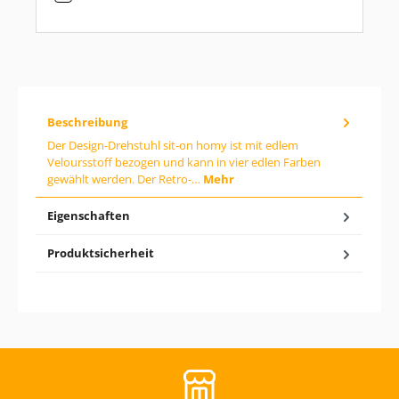
d
e
n
g
e
w
ü
n
Beschreibung
s
c
Der Design-Drehstuhl sit-on homy ist mit edlem
h
Veloursstoff bezogen und kann in vier edlen Farben
t
gewählt werden. Der Retro-…
Mehr
e
n
W
Eigenschaften
e
r
Produktsicherheit
t
e
i
n
o
d
e
r
b
e
n