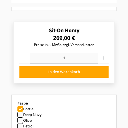
Sit-On Homy
R
269,00 €
e
Preise inkl. MwSt. zzgl. Versandkosten
g
u
P
l
r
o
ä
d
r
In den Warenkorb
u
e
k
r
t
P
A
r
n
z
e
a
i
auswählen
Farbe
h
s
Bottle
l
:
:
Deep Navy
G
Olive
i
Petrol
b