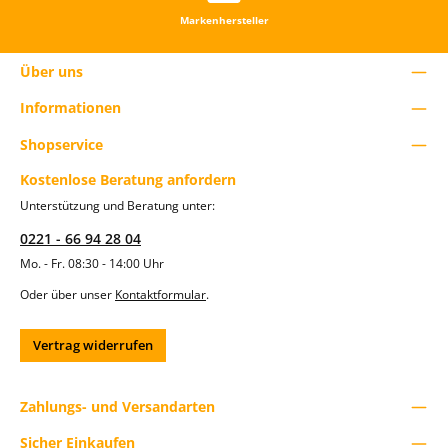
u
Markenhersteller
t
z
e
Über uns
d
i
Informationen
e
S
c
Shopservice
h
a
Kostenlose Beratung anfordern
l
Unterstützung und Beratung unter:
t
f
0221 - 66 94 28 04
l
ä
Mo. - Fr. 08:30 - 14:00 Uhr
c
h
Oder über unser
Kontaktformular
.
e
n
u
Vertrag widerrufen
m
d
i
e
Zahlungs- und Versandarten
A
n
Sicher Einkaufen
z