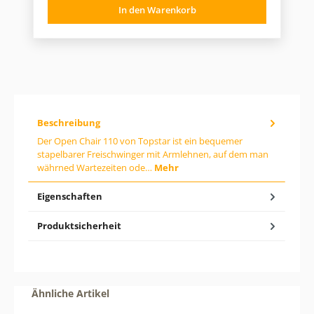
P
In den Warenkorb
u
r
k
t
e
A
i
n
s
z
:
a
h
l
:
Beschreibung
G
i
Der Open Chair 110 von Topstar ist ein bequemer
b
stapelbarer Freischwinger mit Armlehnen, auf dem man
d
währned Wartezeiten ode…
Mehr
e
n
g
Eigenschaften
e
w
ü
Produktsicherheit
n
s
c
h
t
Produktgalerie überspringen
e
Ähnliche Artikel
n
W