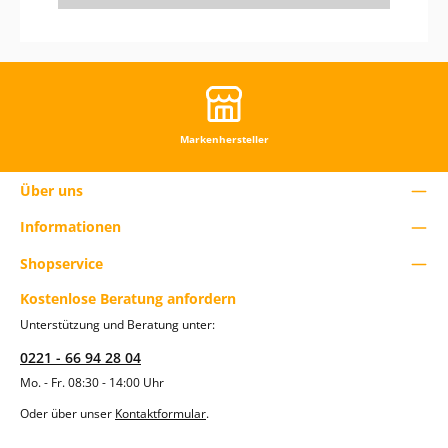
ä
c
h
e
n
u
m
d
Markenhersteller
i
e
A
Über uns
n
z
a
Informationen
h
l
Shopservice
z
u
Kostenlose Beratung anfordern
e
r
Unterstützung und Beratung unter:
h
ö
0221 - 66 94 28 04
h
Mo. - Fr. 08:30 - 14:00 Uhr
e
n
Oder über unser
Kontaktformular
.
o
d
e