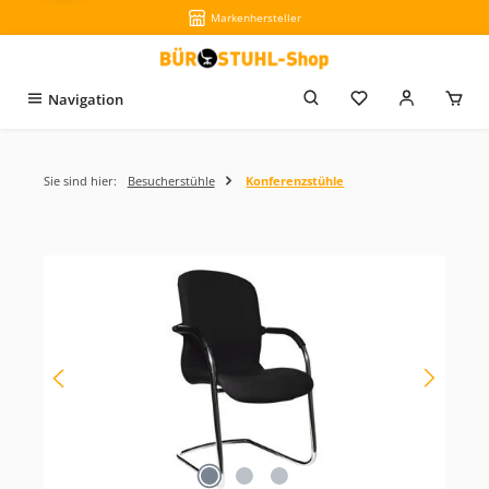
Markenhersteller
Zum Hauptinhalt springen
Du hast 0 Produkt
Navigation
Sie sind hier:
Besucherstühle
Konferenzstühle
Bildergalerie überspringen