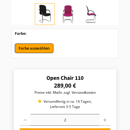
Farbe:
Farbe auswählen
Open Chair 110
R
289,00 €
e
Preise inkl. MwSt. zzgl. Versandkosten
g
u
Versandfertig in ca. 14 Tagen,
l
Lieferzeit 3-5 Tage
ä
P
r
r
e
o
r
d