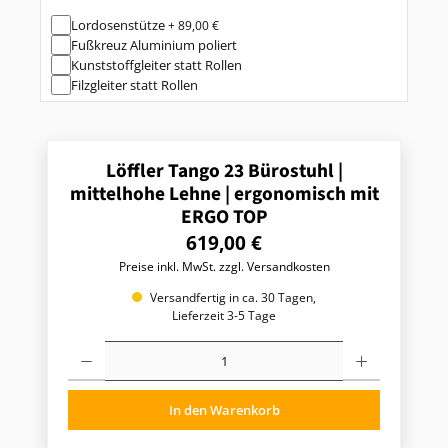
Lordosenstütze
+ 89,00 €
Fußkreuz Aluminium poliert
Kunststoffgleiter statt Rollen
Filzgleiter statt Rollen
Löffler Tango 23 Bürostuhl |
mittelhohe Lehne | ergonomisch mit
ERGO TOP
R
619,00 €
e
Preise inkl. MwSt. zzgl. Versandkosten
g
u
Versandfertig in ca. 30 Tagen,
l
Lieferzeit 3-5 Tage
ä
P
r
r
e
o
r
d
P
In den Warenkorb
u
r
k
t
e