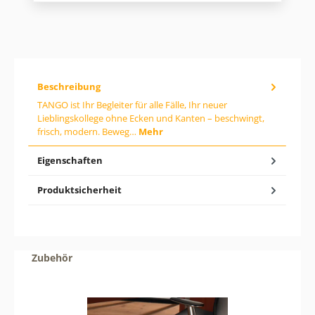
A
i
n
s
z
:
a
h
l
:
Beschreibung
G
i
TANGO ist Ihr Begleiter für alle Fälle, Ihr neuer
b
Lieblingskollege ohne Ecken und Kanten – beschwingt,
d
frisch, modern. Beweg…
Mehr
e
n
g
Eigenschaften
e
w
ü
Produktsicherheit
n
s
c
h
t
Produktgalerie überspringen
e
Zubehör
n
W
e
r
t