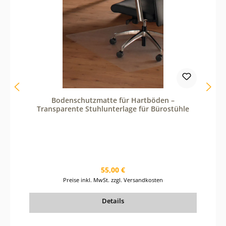
e
i
n
o
d
e
r
b
e
n
u
t
Bodenschutzmatte für Hartböden –
z
Transparente Stuhlunterlage für Bürostühle
e
d
i
e
S
c
h
a
Regulärer Preis:
55,00 €
l
Preise inkl. MwSt. zzgl. Versandkosten
t
f
l
Details
ä
c
h