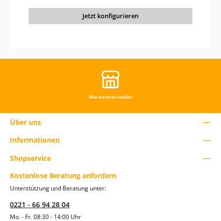
r
e
Jetzt konfigurieren
d
u
z
i
e
r
e
n
.
Markenhersteller
Über uns
Informationen
Shopservice
Kostenlose Beratung anfordern
Unterstützung und Beratung unter:
0221 - 66 94 28 04
Mo. - Fr. 08:30 - 14:00 Uhr