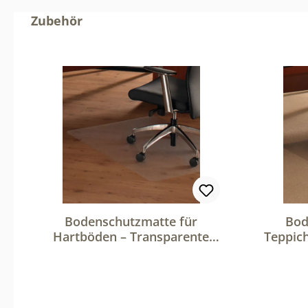
Produktgalerie überspringen
Zubehör
Bodenschutzmatte für
Bod
Hartböden – Transparente
Teppic
Stuhlunterlage für Bürostühle
Stuhlun