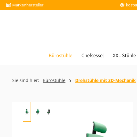
Markenhersteller
koste
m Hauptinhalt springen
Zur Suche springen
Zur Hauptnavigation springen
Bürostühle
Chefsessel
XXL-Stühle
Sie sind hier:
Bürostühle
Drehstühle mit 3D-Mechanik
Bildergalerie überspringen