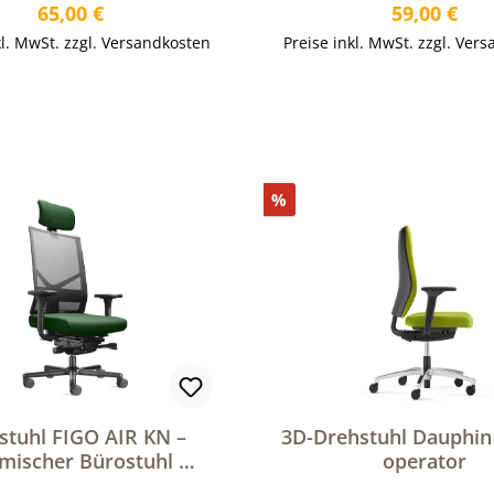
Regulärer Preis:
Regulärer P
65,00 €
59,00 €
kl. MwSt. zzgl. Versandkosten
Preise inkl. MwSt. zzgl. Ver
In den Warenkor
Rabatt
%
stuhl FIGO AIR KN –
3D-Drehstuhl Dauphin 
mischer Bürostuhl mit
operator
atmungsaktiver