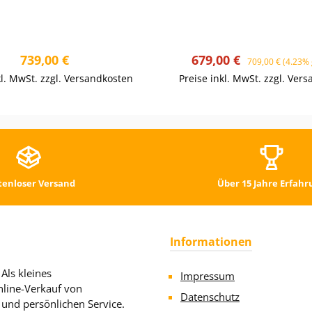
Netzrückenlehne
Regulärer Preis:
Verkaufspreis:
Regulärer Preis:
739,00 €
679,00 €
709,00 €
(4.23% 
kl. MwSt. zzgl. Versandkosten
Preise inkl. MwSt. zzgl. Ver
tenloser Versand
Über 15 Jahre Erfahr
Informationen
Als kleines
Impressum
line-Verkauf von
Datenschutz
 und persönlichen Service.