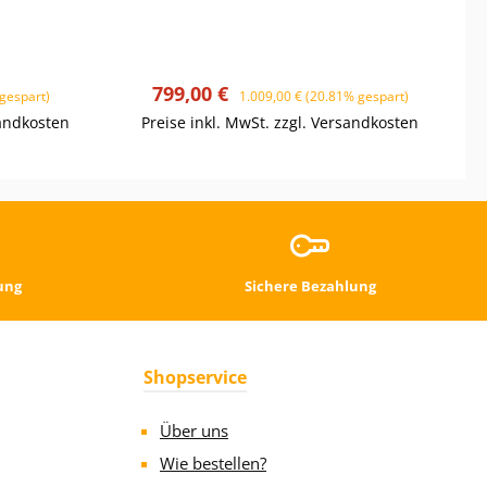
Verkaufspreis:
Regulärer Preis:
799,00 €
gespart)
1.009,00 €
(20.81% gespart)
sandkosten
Preise inkl. MwSt. zzgl. Versandkosten
ung
Sichere Bezahlung
Shopservice
Über uns
Wie bestellen?