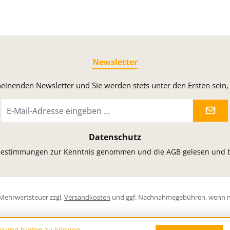
Newsletter
heinenden Newsletter und Sie werden stets unter den Ersten sei
E-
Mail-
Adresse
Datenschutz
*
bestimmungen
zur Kenntnis genommen und die
AGB
gelesen und b
l. Mehrwertsteuer zzgl.
Versandkosten
und ggf. Nachnahmegebühren, wenn n
hrung bieten zu können.