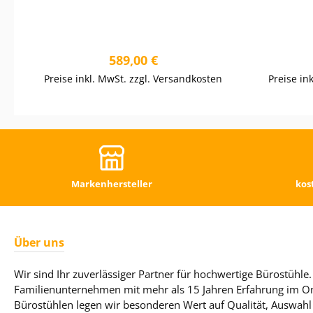
Regulärer Preis:
589,00 €
Preise inkl. MwSt. zzgl. Versandkosten
Preise in
Markenhersteller
kos
Über uns
Wir sind Ihr zuverlässiger Partner für hochwertige Bürostühle. 
Familienunternehmen mit mehr als 15 Jahren Erfahrung im On
Bürostühlen legen wir besonderen Wert auf Qualität, Auswahl