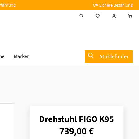
Erfahrung
Sichere Bezahlung
Du hast 0 Produkt
he
Marken
Stühlefinder
Drehstuhl FIGO K95
Regulärer Preis:
739,00 €