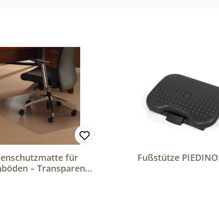
enschutzmatte für
Fußstütze PIEDIN
hböden – Transparente
terlage für Bürostühle