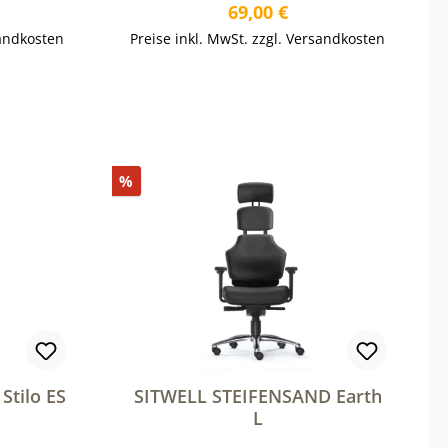
reis:
Regulärer Preis:
69,00 €
sandkosten
Preise inkl. MwSt. zzgl. Versandkosten
b
In den Warenkorb
Rabatt
%
Stilo ES
SITWELL STEIFENSAND Earth
L