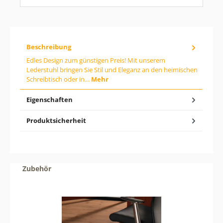
i
b
d
e
n
g
Beschreibung
e
Edles Design zum günstigen Preis! Mit unserem
w
Lederstuhl bringen Sie Stil und Eleganz an den heimischen
ü
n
Schreibtisch oder in…
Mehr
s
c
Eigenschaften
h
t
e
Produktsicherheit
n
W
e
r
t
e
Produktgalerie überspringen
Zubehör
i
n
o
d
e
r
b