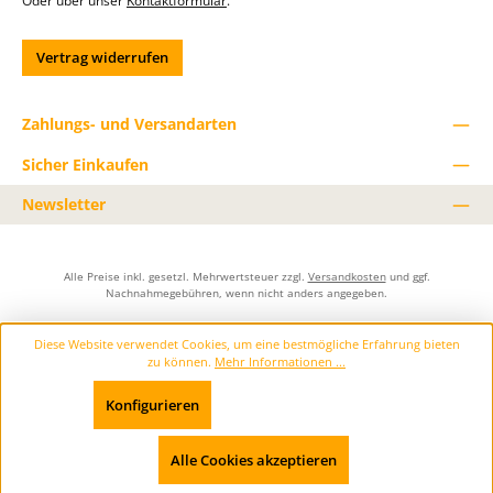
Oder über unser
Kontaktformular
.
Vertrag widerrufen
Zahlungs- und Versandarten
Sicher Einkaufen
Newsletter
Alle Preise inkl. gesetzl. Mehrwertsteuer zzgl.
Versandkosten
und ggf.
Nachnahmegebühren, wenn nicht anders angegeben.
Diese Website verwendet Cookies, um eine bestmögliche Erfahrung bieten
zu können.
Mehr Informationen ...
Konfigurieren
Nur technisch notwendige
Werkzeugleiste anzeigen
Alle Cookies akzeptieren