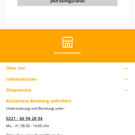
Jetzt konfigurieren
e
n
.
Markenhersteller
Über uns
Informationen
Shopservice
Kostenlose Beratung anfordern
Unterstützung und Beratung unter:
0221 - 66 94 28 04
Mo. - Fr. 08:30 - 14:00 Uhr