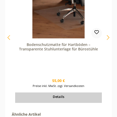
e
n
u
t
z
e
d
i
e
S
Bodenschutzmatte für Hartböden –
c
Transparente Stuhlunterlage für Bürostühle
h
a
l
t
f
l
ä
c
Regulärer Preis:
55,00 €
h
Preise inkl. MwSt. zzgl. Versandkosten
e
n
u
Details
m
d
i
e
Produktgalerie überspringen
Ähnliche Artikel
A