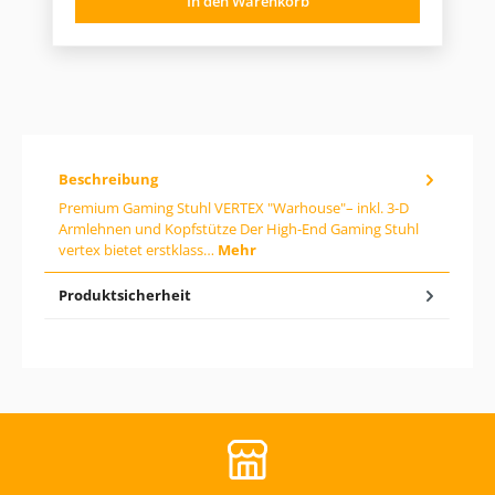
In den Warenkorb
u
r
k
t
e
A
i
n
s
z
:
a
h
l
:
Beschreibung
G
i
Premium Gaming Stuhl VERTEX "Warhouse"– inkl. 3-D
b
Armlehnen und Kopfstütze Der High-End Gaming Stuhl
d
vertex bietet erstklass…
Mehr
e
n
g
Produktsicherheit
e
w
ü
n
s
c
h
t
e
n
W