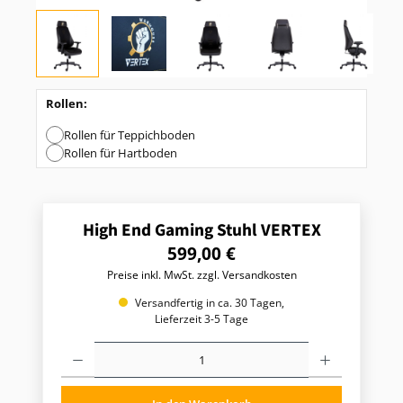
Rollen:
Rollen für Teppichboden
Rollen für Hartboden
High End Gaming Stuhl VERTEX
R
599,00 €
e
Preise inkl. MwSt. zzgl. Versandkosten
g
u
Versandfertig in ca. 30 Tagen,
l
Lieferzeit 3-5 Tage
ä
P
r
r
e
o
r
d
P