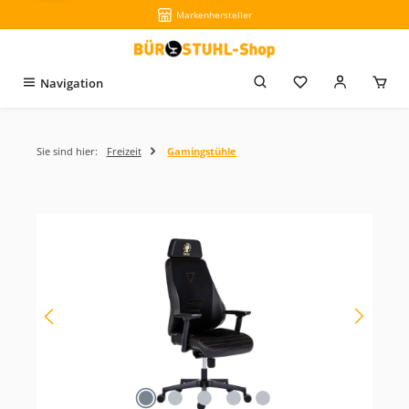
Markenhersteller
Zum Hauptinhalt springen
Du hast 0 Produkt
Navigation
Sie sind hier:
Freizeit
Gamingstühle
Bildergalerie überspringen