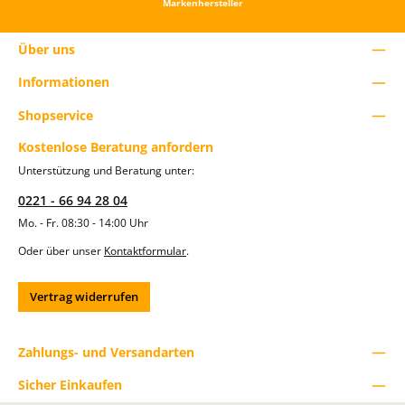
e
Markenhersteller
r
t
e
Über uns
i
n
Informationen
o
d
Shopservice
e
r
Kostenlose Beratung anfordern
b
e
Unterstützung und Beratung unter:
n
u
0221 - 66 94 28 04
t
z
Mo. - Fr. 08:30 - 14:00 Uhr
e
d
Oder über unser
Kontaktformular
.
i
e
S
Vertrag widerrufen
c
h
a
l
Zahlungs- und Versandarten
t
f
Sicher Einkaufen
l