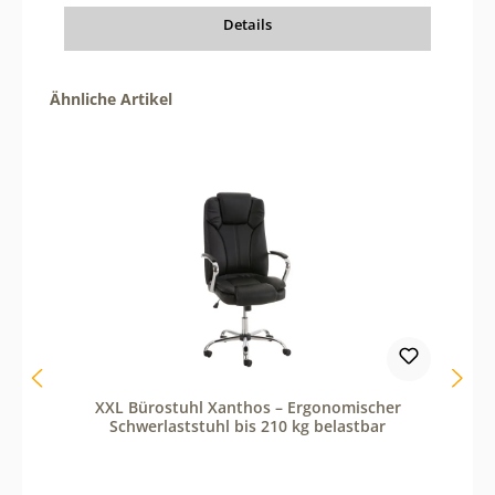
n
Details
z
a
h
l
Produktgalerie überspringen
Ähnliche Artikel
z
u
e
r
h
ö
h
e
n
o
d
e
r
z
u
r
e
d
XXL Bürostuhl Xanthos – Ergonomischer
u
Schwerlaststuhl bis 210 kg belastbar
z
i
e
r