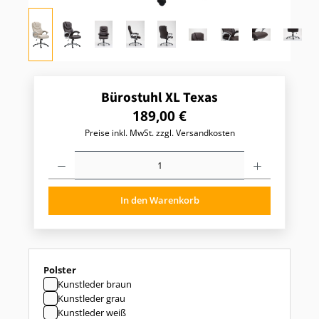
Bürostuhl XL Texas
R
189,00 €
e
Preise inkl. MwSt. zzgl. Versandkosten
g
u
P
l
r
o
ä
d
r
In den Warenkorb
u
e
k
r
t
P
A
r
n
z
e
auswählen
Polster
a
i
h
Kunstleder braun
s
l
Kunstleder grau
:
:
Kunstleder weiß
G