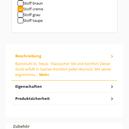
Stoff braun
i
b
Stoff creme
d
Stoff grau
e
Stoff taupe
n
g
e
w
ü
n
s
c
Beschreibung
h
t
Bürostuhl XL Texas - Klassischer Stil und Komfort Dieser
e
Stuhl erfüllt in Sachen Komfort jeden Wunsch. Mit seiner
n
ergonomisc…
Mehr
W
e
Eigenschaften
r
t
e
Produktsicherheit
i
n
o
d
e
r
Produktgalerie überspringen
Zubehör
b