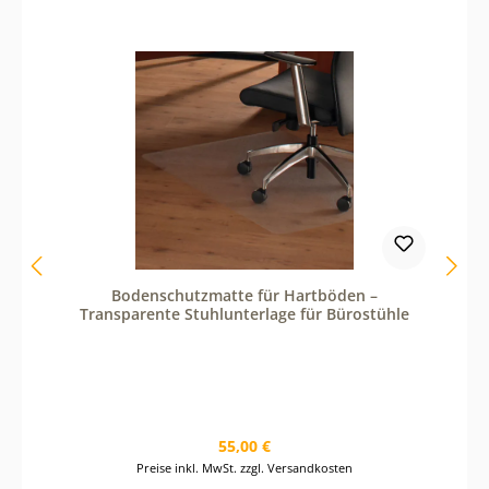
e
n
u
t
z
e
d
i
e
S
c
h
a
l
t
f
l
Bodenschutzmatte für Hartböden –
ä
Transparente Stuhlunterlage für Bürostühle
c
h
e
n
u
m
d
Regulärer Preis:
55,00 €
i
e
Preise inkl. MwSt. zzgl. Versandkosten
A