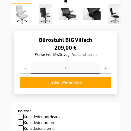
Bürostuhl BIG Villach
R
209,00 €
e
Preise inkl. MwSt. zzgl. Versandkosten
g
u
P
l
r
o
ä
d
r
In den Warenkorb
u
e
k
r
t
P
A
r
n
z
e
auswählen
Polster
a
i
h
Kunstleder bordeaux
s
l
Kunstleder braun
:
:
Kunstleder creme
G