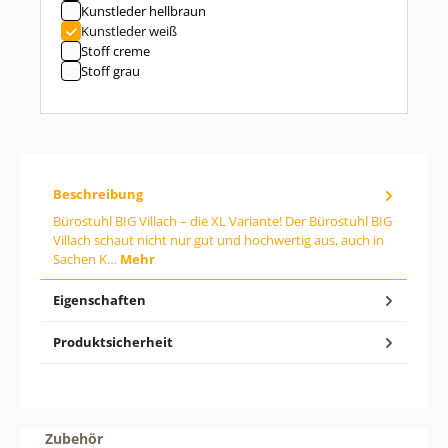
Kunstleder hellbraun
i
b
Kunstleder weiß
d
Stoff creme
e
Stoff grau
n
g
e
w
ü
n
s
c
Beschreibung
h
t
Bürostuhl BIG Villach – die XL Variante! Der Bürostuhl BIG
e
Villach schaut nicht nur gut und hochwertig aus, auch in
n
Sachen K…
Mehr
W
e
Eigenschaften
r
t
e
Produktsicherheit
i
n
o
d
e
r
Produktgalerie überspringen
Zubehör
b