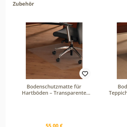
Produktgalerie überspringen
Zubehör
Bodenschutzmatte für
Bod
Hartböden – Transparente
Teppic
Stuhlunterlage für Bürostühle
Stuhlun
Regulärer Preis:
55,00 €