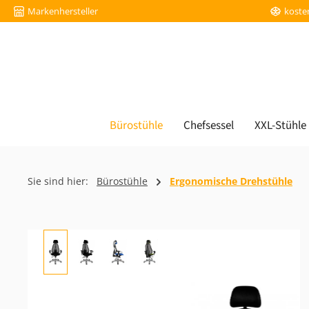
Markenhersteller
koste
m Hauptinhalt springen
Zur Suche springen
Zur Hauptnavigation springen
Bürostühle
Chefsessel
XXL-Stühle
Sie sind hier:
Bürostühle
Ergonomische Drehstühle
Bildergalerie überspringen