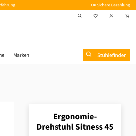
Erfahrung
Sichere Bezahlung
Du hast 0 Produkt
he
Marken
Stühlefinder
Ergonomie-
Drehstuhl Sitness 45
Regulärer Preis: