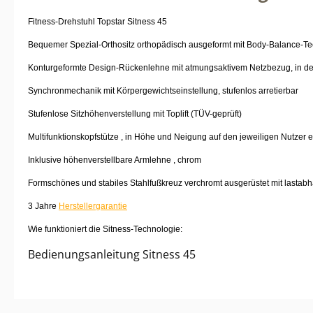
Fitness-Drehstuhl Topstar Sitness 45
Bequemer Spezial-Orthositz orthopädisch ausgeformt mit Body-Balance-Tec
Konturgeformte Design-Rückenlehne mit atmungsaktivem Netzbezug, in der
Synchronmechanik mit Körpergewichtseinstellung, stufenlos arretierbar
Stufenlose Sitzhöhenverstellung mit Toplift (TÜV-geprüft)
Multifunktionskopfstütze , in Höhe und Neigung auf den jeweiligen Nutzer e
Inklusive höhenverstellbare Armlehne , chrom
Formschönes und stabiles Stahlfußkreuz verchromt ausgerüstet mit lastab
3 Jahre
Herstellergarantie
Wie funktioniert die Sitness-Technologie:
Bedienungsanleitung Sitness 45