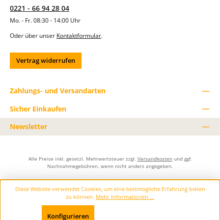
h
0221 - 66 94 28 04
e
Mo. - Fr. 08:30 - 14:00 Uhr
n
o
Oder über unser
Kontaktformular
.
d
e
r
z
Vertrag widerrufen
u
r
e
Zahlungs- und Versandarten
d
u
z
Sicher Einkaufen
i
e
Newsletter
r
e
n
.
Alle Preise inkl. gesetzl. Mehrwertsteuer zzgl.
Versandkosten
und ggf.
Nachnahmegebühren, wenn nicht anders angegeben.
Diese Website verwendet Cookies, um eine bestmögliche Erfahrung bieten
zu können.
Mehr Informationen ...
Konfigurieren
Nur technisch notwendige