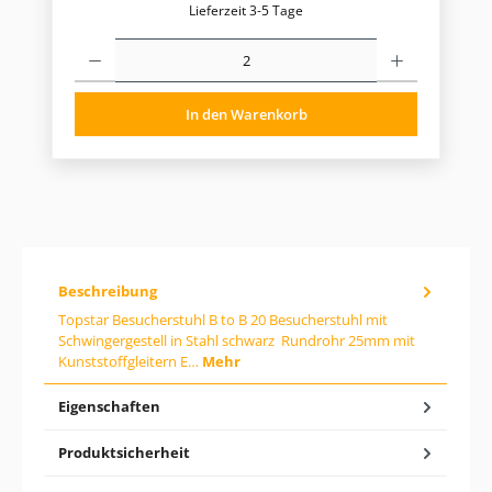
l
Lieferzeit 3-5 Tage
ä
P
r
r
e
o
r
d
P
In den Warenkorb
u
r
k
t
e
A
i
n
s
z
:
a
h
l
:
Beschreibung
G
i
Topstar Besucherstuhl B to B 20 Besucherstuhl mit
b
Schwingergestell in Stahl schwarz Rundrohr 25mm mit
d
Kunststoffgleitern E…
Mehr
e
n
g
Eigenschaften
e
w
ü
Produktsicherheit
n
s