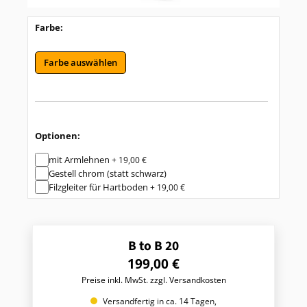
Farbe:
Farbe auswählen
Optionen:
mit Armlehnen
+ 19,00 €
Gestell chrom (statt schwarz)
Filzgleiter für Hartboden
+ 19,00 €
B to B 20
R
199,00 €
e
Preise inkl. MwSt. zzgl. Versandkosten
g
u
Versandfertig in ca. 14 Tagen,