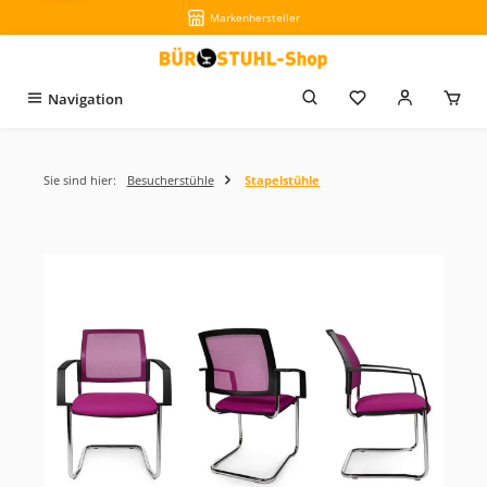
Markenhersteller
Zum Hauptinhalt springen
Du hast 0 Produkt
Navigation
Sie sind hier:
Besucherstühle
Stapelstühle
Bildergalerie überspringen