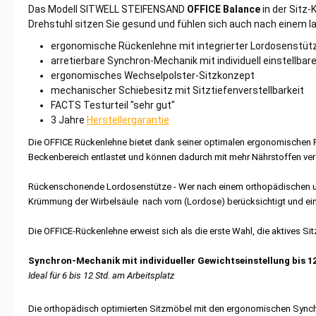
Das Modell
SITWELL STEIFENSAND
OFFICE Balance
in der Sitz
Drehstuhl sitzen Sie gesund und fühlen sich auch nach einem lan
ergonomische Rückenlehne mit integrierter Lordosenstüt
arretierbare Synchron-Mechanik mit individuell einstellba
ergonomisches Wechselpolster-Sitzkonzept
mechanischer Schiebesitz mit Sitztiefenverstellbarkeit
FACTS Testurteil "sehr gut"
3 Jahre
Herstellergarantie
Die OFFICE Rückenlehne bietet dank seiner optimalen ergonomischen F
Beckenbereich entlastet und können dadurch mit mehr Nährstoffen ver
Rückenschonende Lordosenstütze - Wer nach einem orthopädischen und 
Krümmung der Wirbelsäule nach vorn (Lordose) berücksichtigt und ein
Die OFFICE-Rückenlehne erweist sich als die erste Wahl, die aktives S
Synchron-Mechanik mit individueller Gewichtseinstellung
bis 1
Ideal für 6 bis 12 Std. am Arbeitsplatz
Die orthopädisch optimierten Sitzmöbel mit den ergonomischen Synchr