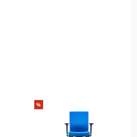
Rabatt
%