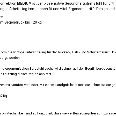
-Konfektion
MEDIUM
ist der biosensitive Gesundheitsdrehstuhl für orth
gen Arbeitstag immer noch fit und vital. Ergonomie trifft Design und 
ze
rem Gegendruck bis 120 kg
orm die richtige Unterstützung für den Rücken-, Hals- und Schulterbereich.
sorgt werden.
ergonomischen Bürostuhl sucht, wird schnell auf den Begriff Lordosenstütze 
e Stützung dieser Region anbietet.
itzen mit Komfort verbindet. Mit einem Handgriff lässt sich die Lehne auf di
20 Kg
on Mechaniken sind so konzipiert, dass sie viel Bewegungsfreiraum zulasse