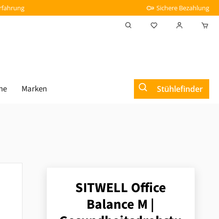
Erfahrung
Sichere Bezahlung
Du hast 0 Produkt
he
Marken
Stühlefinder
SITWELL Office
Balance M |