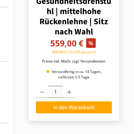
Gesundheitsdrehstu
hl | mittelhohe
Rückenlehne | Sitz
nach Wahl
Verkaufspreis:
559,00 €
%
Regulärer Preis:
699,00 €
(20,03% gespart)
Preise inkl. MwSt. zzgl. Versandkosten
Versandfertig in ca. 14 Tagen,
Lieferzeit 3-5 Tage
Produkt Anzahl: Gib den gewünschten Wert ein o
In den Warenkorb