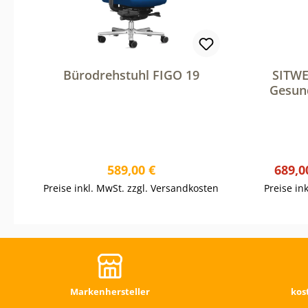
Bürodrehstuhl FIGO 19
SITWE
Gesund
Kopfst
Regulärer Preis:
Verka
589,00 €
689,0
Preise inkl. MwSt. zzgl. Versandkosten
Preise in
Markenhersteller
kos