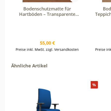
Bodenschutzmatte für
Bod
Hartböden – Transparente
Teppic
Stuhlunterlage für Bürostühle
Stuhlun
Regulärer Preis:
55,00 €
Preise inkl. MwSt. zzgl. Versandkosten
Preise in
Produktgalerie überspringen
Ähnliche Artikel
Rabatt
%