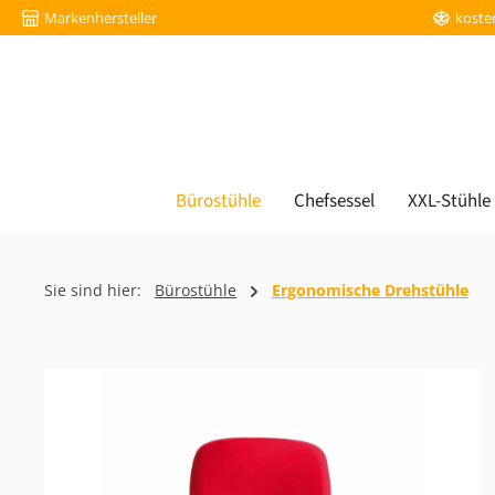
Markenhersteller
koste
m Hauptinhalt springen
Zur Suche springen
Zur Hauptnavigation springen
Bürostühle
Chefsessel
XXL-Stühle
Sie sind hier:
Bürostühle
Ergonomische Drehstühle
Bildergalerie überspringen