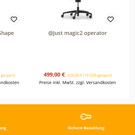
Shape
@Just magic2 operator
Verkaufspreis:
Regulärer Preis:
499,00 €
 gespart)
620,00 €
(19.52% gespart)
sandkosten
Preise inkl. MwSt. zzgl. Versandkosten
ung
Sichere Bezahlung