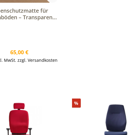
enschutzmatte für
hböden – Transparente
terlage für Bürostühle
Regulärer Preis:
65,00 €
kl. MwSt. zzgl. Versandkosten
Rabatt
%