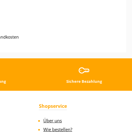
reis:
sandkosten
ung
Sichere Bezahlung
Shopservice
Über uns
Wie bestellen?