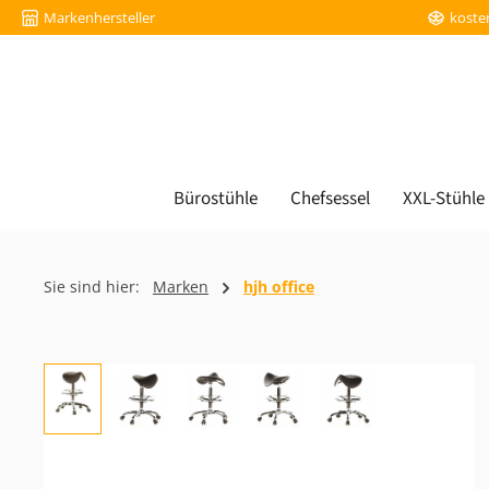
Markenhersteller
koste
m Hauptinhalt springen
Zur Suche springen
Zur Hauptnavigation springen
Bürostühle
Chefsessel
XXL-Stühle
Sie sind hier:
Marken
hjh office
Bildergalerie überspringen