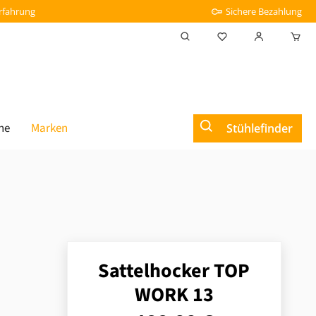
Erfahrung
Sichere Bezahlung
Du hast 0 Produkt
he
Marken
Stühlefinder
Sattelhocker TOP
WORK 13
Regulärer Preis: