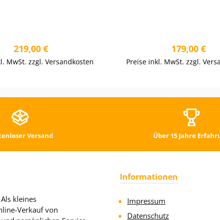
Regulärer Preis:
Regulärer P
219,00 €
179,00 €
kl. MwSt. zzgl. Versandkosten
Preise inkl. MwSt. zzgl. Ver
tenloser Versand
Über 15 Jahre Erfahr
Informationen
Als kleines
Impressum
line-Verkauf von
Datenschutz