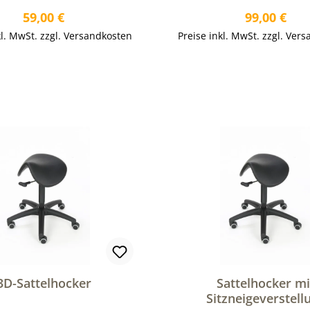
Regulärer Preis:
Regulärer P
59,00 €
99,00 €
kl. MwSt. zzgl. Versandkosten
Preise inkl. MwSt. zzgl. Ver
In den Warenkorb
In den Warenkor
3D-Sattelhocker
Sattelhocker mi
Sitzneigeverstell