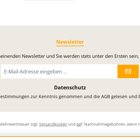
Newsletter
heinenden Newsletter und Sie werden stets unter den Ersten sei
E-
Mail-
Adresse
Datenschutz
*
bestimmungen
zur Kenntnis genommen und die
AGB
gelesen und b
l. Mehrwertsteuer zzgl.
Versandkosten
und ggf. Nachnahmegebühren, wenn n