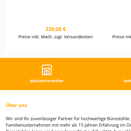
Regulärer Preis:
339,00 €
Preise inkl. MwSt. zzgl. Versandkosten
Preise in
Markenhersteller
kos
Über uns
Wir sind Ihr zuverlässiger Partner für hochwertige Bürostühle. 
Familienunternehmen mit mehr als 15 Jahren Erfahrung im On