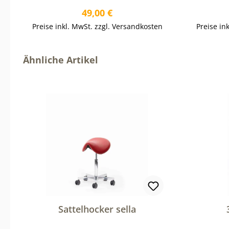
Regulärer Preis:
49,00 €
Preise inkl. MwSt. zzgl. Versandkosten
Preise in
In den Warenkorb
Produktgalerie überspringen
Ähnliche Artikel
Sattelhocker sella