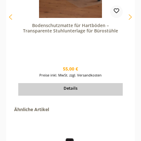
r
b
e
n
u
Bodenschutzmatte für Hartböden –
t
Transparente Stuhlunterlage für Bürostühle
z
e
d
i
e
S
c
Regulärer Preis:
55,00 €
h
a
Preise inkl. MwSt. zzgl. Versandkosten
l
t
Details
f
l
ä
c
Produktgalerie überspringen
h
Ähnliche Artikel
e
n
u
m
d
i