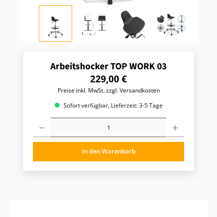
Arbeitshocker TOP WORK 03
R
229,00 €
e
Preise inkl. MwSt. zzgl. Versandkosten
g
u
Sofort verfügbar, Lieferzeit: 3-5 Tage
l
P
ä
r
r
o
e
d
r
In den Warenkorb
u
P
k
t
r
A
e
n
i
z
s
a
:
h
l