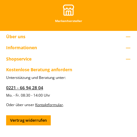
e
r
e
n
Markenhersteller
.
Über uns
Informationen
Shopservice
Kostenlose Beratung anfordern
Unterstützung und Beratung unter:
0221 - 66 94 28 04
Mo. - Fr. 08:30 - 14:00 Uhr
Oder über unser
Kontaktformular
.
Vertrag widerrufen