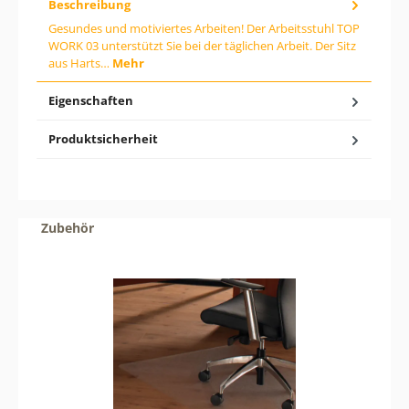
Beschreibung
:
G
Gesundes und motiviertes Arbeiten! Der Arbeitsstuhl TOP
i
WORK 03 unterstützt Sie bei der täglichen Arbeit. Der Sitz
b
aus Harts…
Mehr
d
e
n
Eigenschaften
g
e
Produktsicherheit
w
ü
n
s
c
h
Produktgalerie überspringen
Zubehör
t
e
n
W
e
r
t
e
i
n
o
d
e