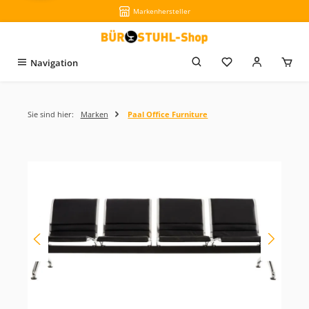
Markenhersteller
Zum Hauptinhalt springen
Du hast 0 Produkt
Navigation
Sie sind hier:
Marken
Paal Office Furniture
Bildergalerie überspringen