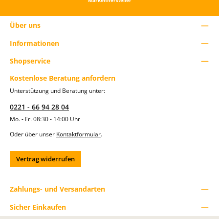
Markenhersteller
r
b
e
Über uns
n
u
t
Informationen
z
e
Shopservice
d
i
Kostenlose Beratung anfordern
e
S
Unterstützung und Beratung unter:
c
h
0221 - 66 94 28 04
a
l
Mo. - Fr. 08:30 - 14:00 Uhr
t
Oder über unser
Kontaktformular
.
f
l
ä
c
Vertrag widerrufen
h
e
n
Zahlungs- und Versandarten
u
m
d
Sicher Einkaufen
i