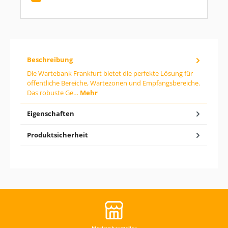
:
G
i
b
d
e
n
g
Beschreibung
e
Die Wartebank Frankfurt bietet die perfekte Lösung für
w
öffentliche Bereiche, Wartezonen und Empfangsbereiche.
ü
n
Das robuste Ge…
Mehr
s
c
Eigenschaften
h
t
e
Produktsicherheit
n
W
e
r
t
e
i
n
o
d
e