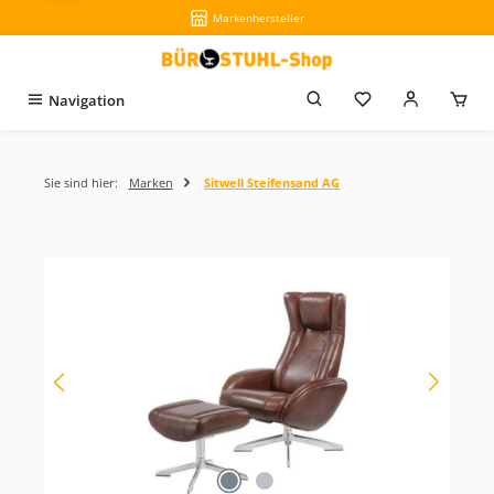
Markenhersteller
Zum Hauptinhalt springen
Du hast 0 Produkt
Navigation
Sie sind hier:
Marken
Sitwell Steifensand AG
Bildergalerie überspringen