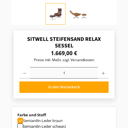
SITWELL STEIFENSAND RELAX
SESSEL
R
1.669,00 €
e
Preise inkl. MwSt. zzgl. Versandkosten
g
u
P
l
r
o
ä
d
r
In den Warenkorb
u
e
k
r
t
P
A
r
n
z
e
auswählen
Farbe und Stoff
a
i
h
Semianilin-Leder braun
s
l
Semianilin-Leder schwarz
: