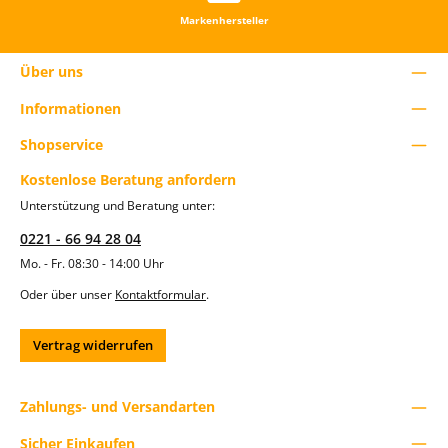
r
b
Markenhersteller
e
n
u
Über uns
t
z
Informationen
e
d
Shopservice
i
e
S
Kostenlose Beratung anfordern
c
Unterstützung und Beratung unter:
h
a
0221 - 66 94 28 04
l
t
Mo. - Fr. 08:30 - 14:00 Uhr
f
l
Oder über unser
Kontaktformular
.
ä
c
h
Vertrag widerrufen
e
n
u
m
Zahlungs- und Versandarten
d
i
Sicher Einkaufen