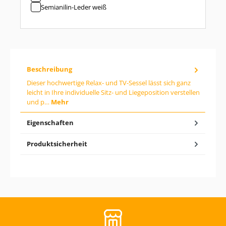
:
Semianilin-Leder weiß
G
i
b
d
e
n
g
e
Beschreibung
w
ü
Dieser hochwertige Relax- und TV-Sessel lässt sich ganz
n
leicht in Ihre individuelle Sitz- und Liegeposition verstellen
s
und p…
Mehr
c
h
Eigenschaften
t
e
n
Produktsicherheit
W
e
r
t
e
i
n
o
d
e